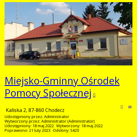
Miejsko-Gminny Ośrodek
Pomocy Społecznej
Kaliska 2, 87-860 Chodecz
Udostępniony przez:
Administrator
Wytworzony przez:
Administrator
(Administrator)
Udostępniony: 18 maj 2022
Wytworzony: 18 maj 2022
Poprawiono: 21 luty 2023
Odsłony: 5420